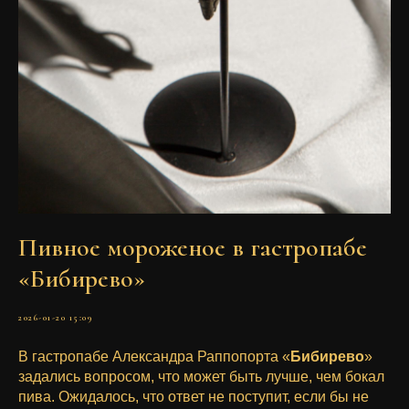
Пивное мороженое в гастропабе
«Бибирево»
2026-01-20 15:09
В гастропабе Александра Раппопорта «
Бибирево
»
задались вопросом, что может быть лучше, чем бокал
пива. Ожидалось, что ответ не поступит, если бы не